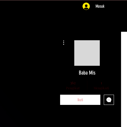
Masuk
Tindakan Lainnya
Baba Mis
362
1
Pengikut
Mengikuti
Ikuti