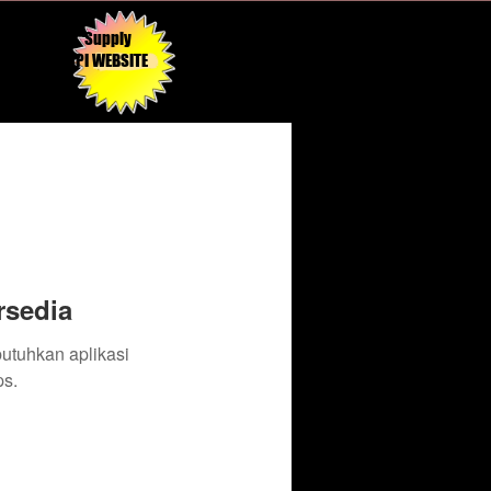
Supply
API WEBSITE
rsedia
butuhkan aplikasi
s.