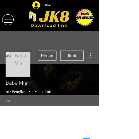
Masuk
Supply
API WEBSITE
Tindakan Lainnya
Pesan
Ikuti
Baba Mis
362 Pengikut
1 Mengikuti