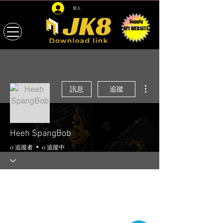
登入
Supply
API WEBSITE
更多動作
訊息
追蹤
Heeh SpangBob
0 追蹤者
0 追蹤中