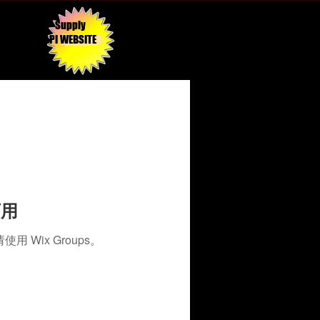
Supply
API WEBSITE
可用
Wix Groups。