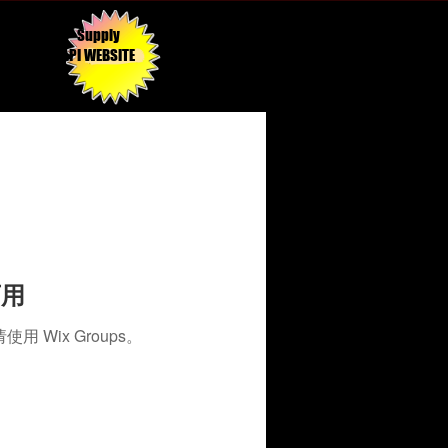
Supply
API WEBSITE
可用
Wix Groups。