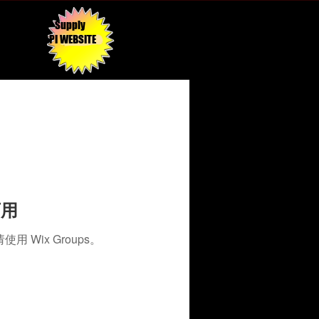
Supply
API WEBSITE
可用
Wix Groups。