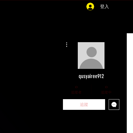
登入
更多動作
qusyairee912
0
0
追蹤者
追蹤中
追蹤