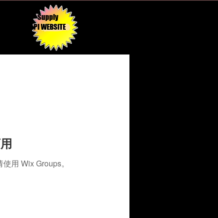
Supply
API WEBSITE
可用
Wix Groups。