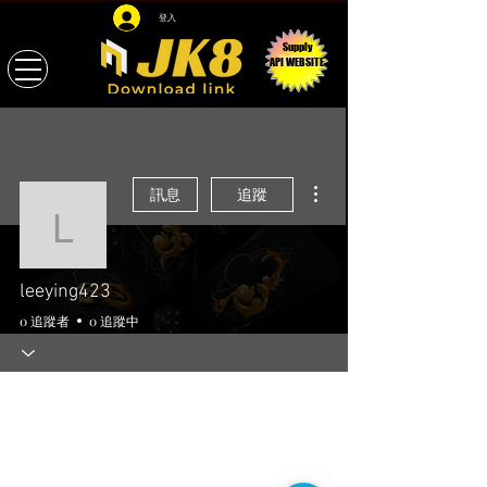
登入
Supply
API WEBSITE
更多動作
訊息
追蹤
leeying423
leeying423
0 追蹤者
0 追蹤中