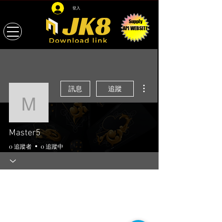
登入
Supply
API WEBSITE
更多動作
訊息
追蹤
Master5
Master5
0 追蹤者
0 追蹤中