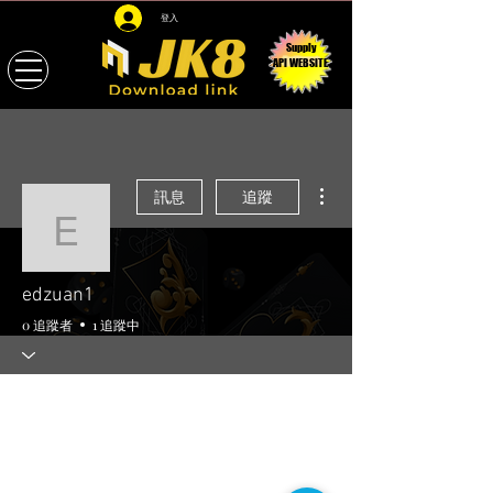
登入
Supply
API WEBSITE
更多動作
訊息
追蹤
edzuan1
edzuan1
0 追蹤者
1 追蹤中