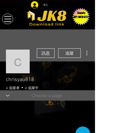
登入
Supply
API WEBSITE
更多動作
訊息
追蹤
chrisyau818
chrisyau818
0 追蹤者
0 追蹤中