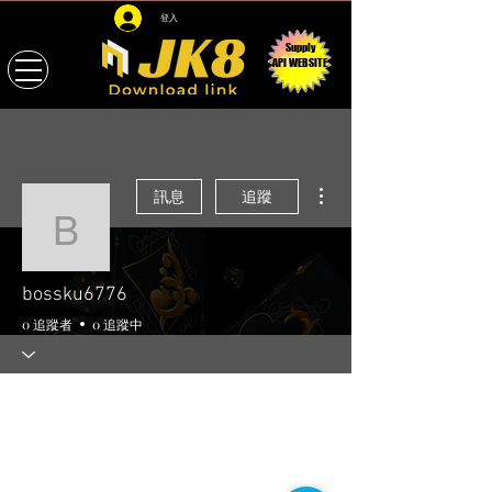
登入
Supply
API WEBSITE
更多動作
訊息
追蹤
bossku6776
bossku6776
0 追蹤者
0 追蹤中