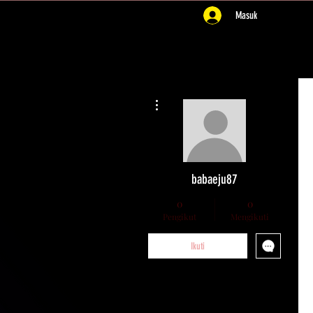
Masuk
Tindakan Lainnya
babaeju87
0
0
Pengikut
Mengikuti
Ikuti