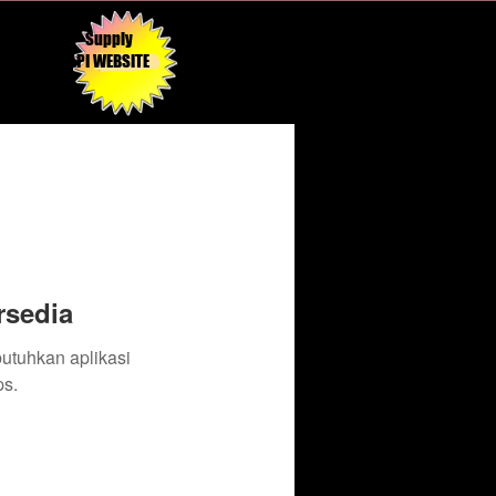
Supply
API WEBSITE
rsedia
butuhkan aplikasi
s.