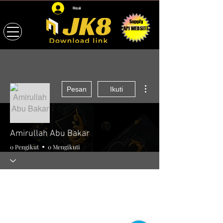
Masuk
Supply
API WEBSITE
Tindakan Lainnya
Pesan
Ikuti
Amirullah Abu Bakar
0 Pengikut
0 Mengikuti