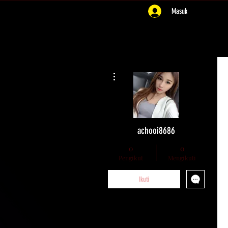
Masuk
Tindakan Lainnya
achooi8686
0
0
Pengikut
Mengikuti
Ikuti