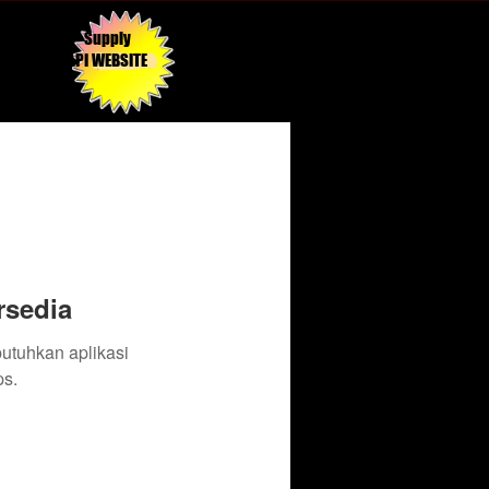
Supply
API WEBSITE
rsedia
butuhkan aplikasi
s.