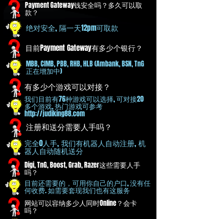
Payment Gateway钱安全吗？多久可以取
款？
绝对安全, 隔一天12pm可取款
目前Payment Gateway有多少个银行？
MBB, CIMB, PBB, RHB, HLB (Ambank, BSN, TnG
正在增加中)
有多少个游戏可以对接？
我们目前有76种游戏可以选择, 可对接20
多个游戏, 热门游戏可参考
http://judiking88.com
​注册和送分需要人手吗？
完全0人手, 我们有机器人自动注册, 机
器人自动随机送分
Digi, TnG, Boost, Grab, Razer这些需要人手
吗？
目前还需要的，可用你自己的户口, 没有任
何收费. 如需要套现我们也有这服务
网站可以容纳多少人同时Online？会卡
吗？