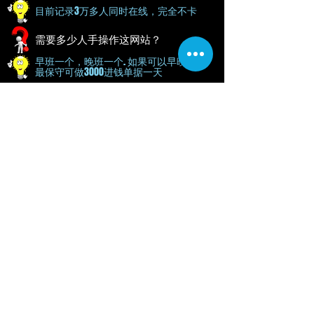
目前记录3万多人同时在线，完全不卡
需要多少人手操作这网站？
早班一个，晚班一个. 如果可以早晚各2个
最保守可做3000进钱单据一天
回扣和佣金怎么计算？
回扣和佣金可自由调整%，可自由选择天/
星期/月来给. 系统会自动帮你计算, 如要发
放时，点击一个按钮就可以发给所有玩家.
Livechat半自动回复有哪些？
​欢迎词, 自动介绍教学, 进好钱自动提醒, 洗好
钱自动提醒, 进钱不成功提醒, 回扣成功提醒,
佣金提醒, 等等
​进钱有抽吗？
如果用我们Payment Gateway有抽Total进的2.5%,
无需查单全自动进钱. 如果用你们自己的银行
就没有抽, 可是你需要手动自行查单, 收到的话
就点击Approve系统就会自动上分给顾客. 或者
两个都一起用都可以
洗钱怎么洗?
洗钱的话你需要准备一个银行来洗，我们
会建议用MBB saving户口洗。非常耐