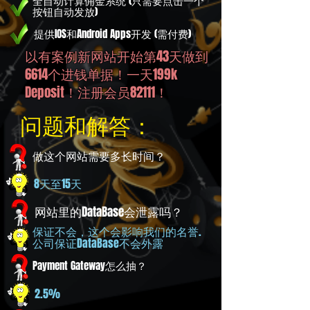
全自动计算佣金系统 (只需要点击一个
按钮自动发放)
提供IOS和Android Apps开发 (需付费)
以有案例新网站开始第43天做到
6614个进钱单据！一天199k
Deposit！注册会员82111！
问题和解答：
做这个网站需要多长时间？
8天至15天
网站里的DataBase会泄露吗？
保证不会，这个会影响我们的名誉.
公司保证DataBase不会外露
Payment Gateway怎么抽？
2.5%