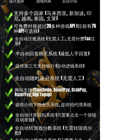
​设计选择
游戏列表
后台介绍
支持多个国家 (马来西亚, 新加波, 印
尼, 越南, 泰国, 文莱)
​可免费对接超过20多种游戏API (目前有76
种API可选择)
全自动注册系统 (无需人工, 无需付费Tac注
册)
半自动回复聊天系统 (减低人手回复)
​提供第三方支付银行 (自动进钱系统)
全自动随时送分系统 (无需人工)
​网站支持 (TouchnGo, BoostPay, GrabPay,
RazerPay, Digi Topup)
提供介绍下线会员系统, 提供招代理系统
全自动计算回扣系统 (只需要点击一个按钮
自动发放)
全自动转游戏分数系统 (无需转游戏分
数)