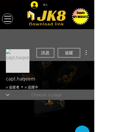
登入
Supply
API WEBSITE
更多動作
訊息
追蹤
capt.haqeem
0 追蹤者
0 追蹤中