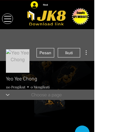
Masuk
Supply
API WEBSITE
Tindakan Lainnya
Pesan
Ikuti
Yeo Yee Chong
110 Pengikut
0 Mengikuti