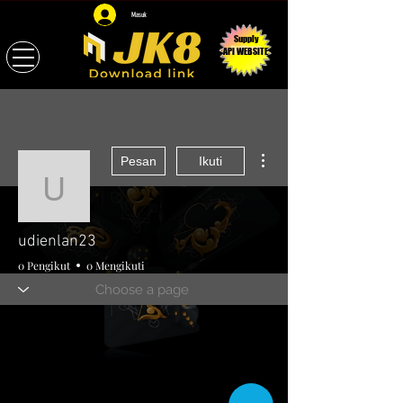
Masuk
Supply
API WEBSITE
Tindakan Lainnya
Pesan
Ikuti
udienlan23
udienlan23
0 Pengikut
0 Mengikuti