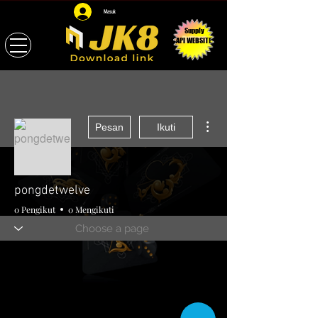
Masuk
Supply
API WEBSITE
Tindakan Lainnya
Pesan
Ikuti
pongdetwelve
0 Pengikut
0 Mengikuti