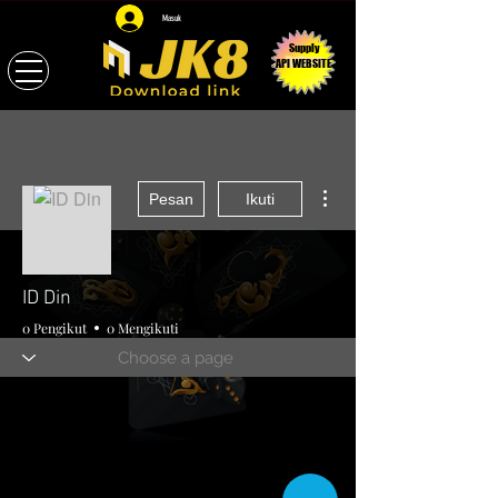
Masuk
Supply
API WEBSITE
Tindakan Lainnya
Pesan
Ikuti
ID Din
0 Pengikut
0 Mengikuti